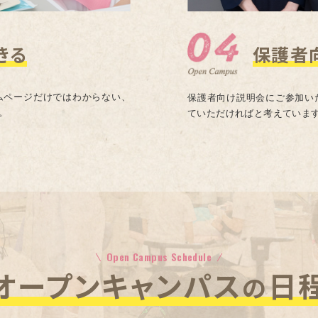
きる
保護者
ムページだけではわからない、
保護者向け説明会にご参加い
。
ていただければと考えていま
Open Campus Schedule
『オープンキャンパス
日
の