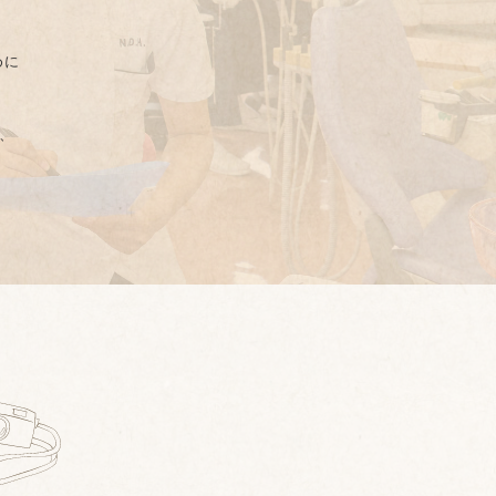
めに
て、