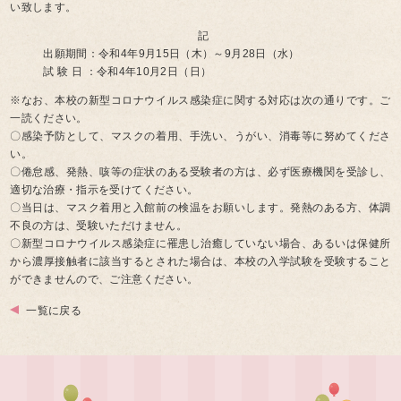
い致します。
記
出願期間：令和4年
9
月15
日（木）～9
月28
日（水）
試
験
日
：令和4年10
月2
日（日）
※なお、本校の新型コロナウイルス感染症に関する対応は次の通りです。ご
一読ください。
〇感染予防として、マスクの着用、手洗い、うがい、消毒等に努めてくださ
い。
〇倦怠感、発熱、咳等の症状のある受験者の方は、必ず医療機関を受診し、
適切な治療・指示を受けてください。
〇当日は、マスク着用と入館前の検温をお願いします。発熱のある方、体調
不良の方は、受験いただけません。
〇新型コロナウイルス感染症に罹患し治癒していない場合、あるいは保健所
から濃厚接触者に該当するとされた場合は、本校の入学試験を受験すること
ができませんので、ご注意ください。
一覧に戻る