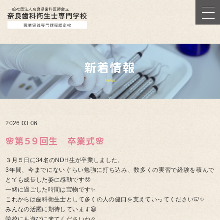
新着情報
News
2026.03.06
🌸第５９回生 卒業式🌸
３月５日に34名のNDH生が卒業しました。
3年間、今までにないぐらい勉強に打ち込み、数多くの実習で経験を積んで
とても成長した姿に感動です🥹
一緒に過ごした時間は宝物です✨
これからは歯科衛生士として多くの人の健口を支えていってください🦷✨
みんなの活躍に期待しています😆
学校にも遊びに来てくださいね☺️