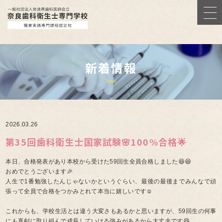
新着情報
News
2026.03.26
第35回歯科衛生士国家試験🌸100%合格🌟
本日、合格発表があり本校から受けた59回生全員合格しました😆😆
おめでとうございます🎉
人生で1番勉強したんじゃないかというぐらい、最後の最後までみんなで頑
張って全員で合格をつかみとれて本当に嬉しいです☺️
これからも、学校生活とは違う大変さもあるかと思いますが、59回生の何事
にも真剣に取り組んで成長していける強みがあるから大丈夫です😄